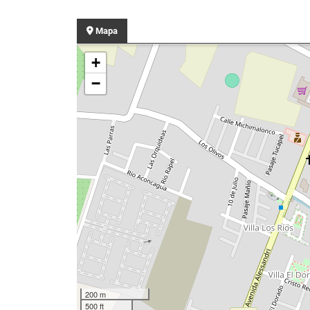
Mapa
+
−
200 m
500 ft