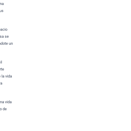
una
tus
pacio
asa se
ndote un
il
rte
 la vida
ra
una vida
ño de