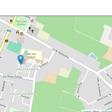
Leaflet
| Wasi - ©
OpenS