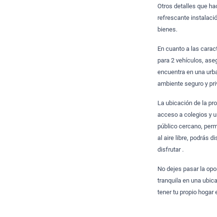
Otros detalles que ha
refrescante instalaci
bienes.
En cuanto a las carac
para 2 vehículos, ase
encuentra en una urba
ambiente seguro y priv
La ubicación de la pr
acceso a colegios y u
público cercano, perm
al aire libre, podrás 
disfrutar .
No dejes pasar la opo
tranquila en una ubic
tener tu propio hoga