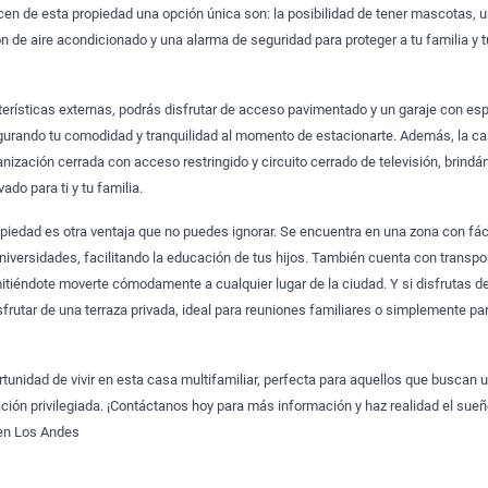
cen de esta propiedad una opción única son: la posibilidad de tener mascotas, 
ón de aire acondicionado y una alarma de seguridad para proteger a tu familia y 
terísticas externas, podrás disfrutar de acceso pavimentado y un garaje con es
gurando tu comodidad y tranquilidad al momento de estacionarte. Además, la c
nización cerrada con acceso restringido y circuito cerrado de televisión, brindá
ado para ti y tu familia.
opiedad es otra ventaja que no puedes ignorar. Se encuentra en una zona con fác
niversidades, facilitando la educación de tus hijos. También cuenta con transpo
itiéndote moverte cómodamente a cualquier lugar de la ciudad. Y si disfrutas de
disfrutar de una terraza privada, ideal para reuniones familiares o simplemente pa
rtunidad de vivir en esta casa multifamiliar, perfecta para aquellos que buscan 
ación privilegiada. ¡Contáctanos hoy para más información y haz realidad el sue
r en Los Andes