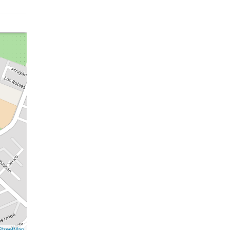
treetMap