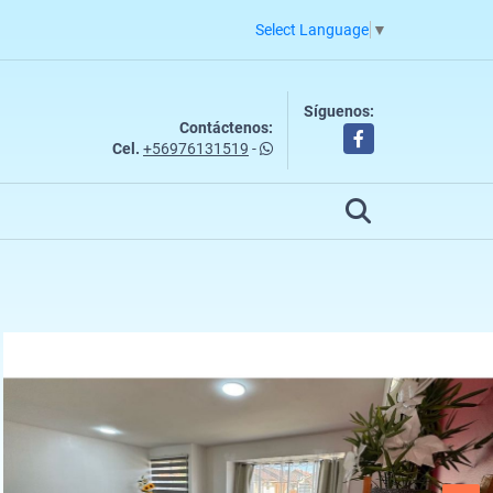
Select Language
▼
Síguenos:
Contáctenos:
Facebook
Cel.
+56976131519
-