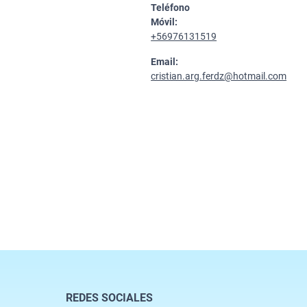
Teléfono
Móvil:
+56976131519
Email:
cristian.arg.ferdz@hotmail.com
REDES SOCIALES