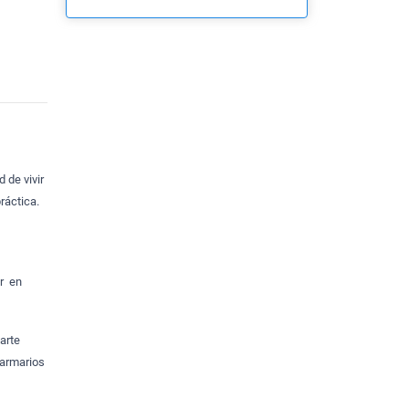
 de vivir
ráctica.
ir en
arte
 armarios