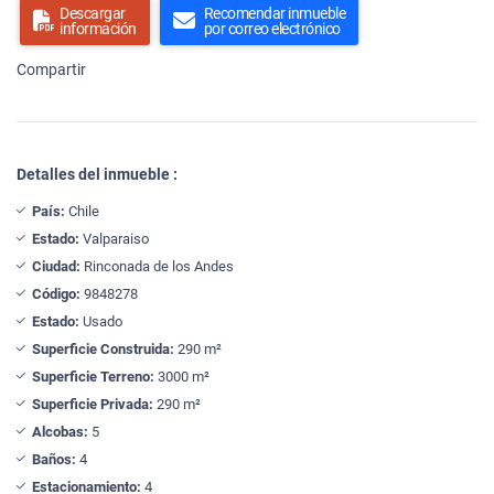
Descargar
Recomendar inmueble
información
por correo electrónico
Compartir
Detalles del inmueble :
País:
Chile
Estado:
Valparaiso
Ciudad:
Rinconada de los Andes
Código:
9848278
Estado:
Usado
Superficie Construida:
290 m²
Superficie Terreno:
3000 m²
Superficie Privada:
290 m²
Alcobas:
5
Baños:
4
Estacionamiento:
4