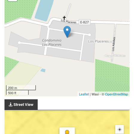
200 m
500 ft
Leaflet
| Wasi - ©
OpenStreetMap
Street View